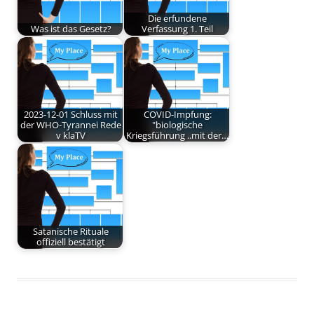
Die erfundene
Was ist das Gesetz?
Verfassung 1. Teil
2023-12-01 Schluss mit
COVID-Impfung:
der WHO-Tyrannei Rede
"biologische
v klaTV
Kriegsführung ..mit der…
Satanische Rituale
offiziell bestätigt