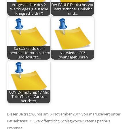
Vorgeschichte des 2.
Der FAULE Deutsche, von
Weltkrieges (Deutsche
narzisstischer Umkehr
Kriegsschuld???)
und…
So stärkst du dein
mentales Immunsystem
Nie wieder GEZ-
und schützt…
Zwangsgebühren
COVID-Impfung: 17 Mio
Tote (Tucker Carlson
berichtet)
Dieser Beitrag wurde am
6. November 2014
von
mariusebert
unter
Betriebswirt IHK
veröffentlicht. Schlagwörter:
ceteris paribus
Prämisse
.