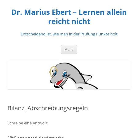
Zum
Inhalt
Dr. Marius Ebert – Lernen allein
springen
reicht nicht
Entscheidend ist, wie man in der Prüfung Punkte holt
Menü
Bilanz, Abschreibungsregeln
Schreibe eine Antwort
ARVE
error: need id and provider