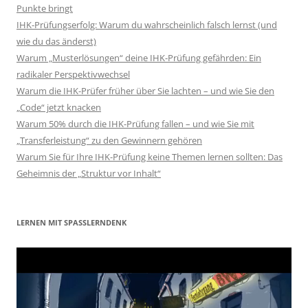
Punkte bringt
IHK-Prüfungserfolg: Warum du wahrscheinlich falsch lernst (und
wie du das änderst)
Warum „Musterlösungen“ deine IHK-Prüfung gefährden: Ein
radikaler Perspektivwechsel
Warum die IHK-Prüfer früher über Sie lachten – und wie Sie den
„Code“ jetzt knacken
Warum 50% durch die IHK-Prüfung fallen – und wie Sie mit
„Transferleistung“ zu den Gewinnern gehören
Warum Sie für Ihre IHK-Prüfung keine Themen lernen sollten: Das
Geheimnis der „Struktur vor Inhalt“
LERNEN MIT SPASSLERNDENK