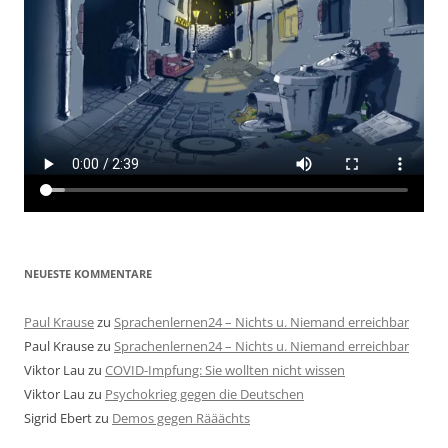
NEUESTE KOMMENTARE
Paul Krause
zu
Sprachenlernen24 – Nichts u. Niemand erreichbar
Paul Krause
zu
Sprachenlernen24 – Nichts u. Niemand erreichbar
Viktor Lau
zu
COVID-Impfung: Sie wollten nicht wissen
Viktor Lau
zu
Psychokrieg gegen die Deutschen
Sigrid Ebert
zu
Demos gegen Rääächts