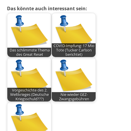
Das könnte auch interessant sein:
COVID-Impfung: 17 Mio
Das schlimmste Thema
Tote (Tucker Carlson
des Great Reset
berichtet)
Vorgeschichte des 2.
Weltkrieges (Deutsche
Nie wieder GEZ-
Kriegsschuld???)
Zwangsgebühren