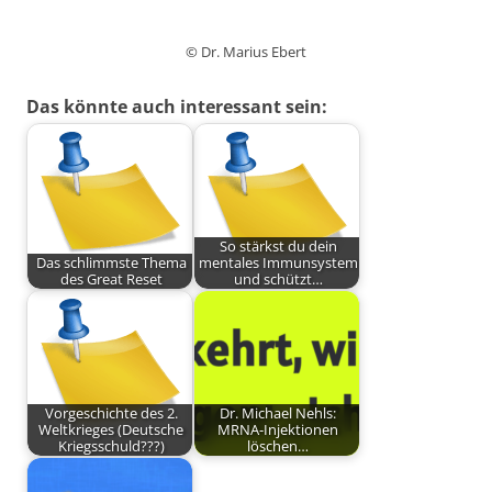
© Dr. Marius Ebert
Das könnte auch interessant sein:
So stärkst du dein
Das schlimmste Thema
mentales Immunsystem
des Great Reset
und schützt…
Vorgeschichte des 2.
Dr. Michael Nehls:
Weltkrieges (Deutsche
MRNA-Injektionen
Kriegsschuld???)
löschen…