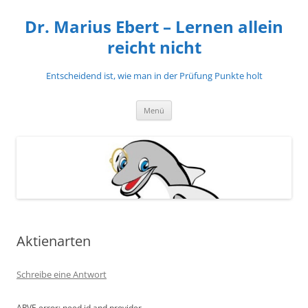
Zum
Inhalt
Dr. Marius Ebert – Lernen allein
springen
reicht nicht
Entscheidend ist, wie man in der Prüfung Punkte holt
Menü
Aktienarten
Schreibe eine Antwort
ARVE
error: need id and provider