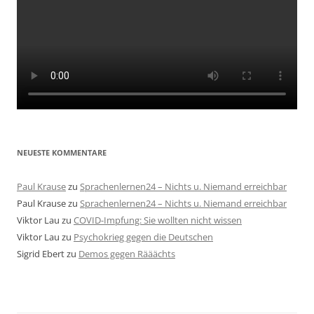
NEUESTE KOMMENTARE
Paul Krause
zu
Sprachenlernen24 – Nichts u. Niemand erreichbar
Paul Krause
zu
Sprachenlernen24 – Nichts u. Niemand erreichbar
Viktor Lau
zu
COVID-Impfung: Sie wollten nicht wissen
Viktor Lau
zu
Psychokrieg gegen die Deutschen
Sigrid Ebert
zu
Demos gegen Rääächts