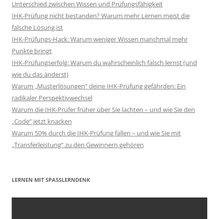
Unterschied zwischen Wissen und Prüfungsfähigkeit
IHK-Prüfung nicht bestanden? Warum mehr Lernen meist die
falsche Lösung ist
IHK-Prüfungs-Hack: Warum weniger Wissen manchmal mehr
Punkte bringt
IHK-Prüfungserfolg: Warum du wahrscheinlich falsch lernst (und
wie du das änderst)
Warum „Musterlösungen“ deine IHK-Prüfung gefährden: Ein
radikaler Perspektivwechsel
Warum die IHK-Prüfer früher über Sie lachten – und wie Sie den
„Code“ jetzt knacken
Warum 50% durch die IHK-Prüfung fallen – und wie Sie mit
„Transferleistung“ zu den Gewinnern gehören
LERNEN MIT SPASSLERNDENK