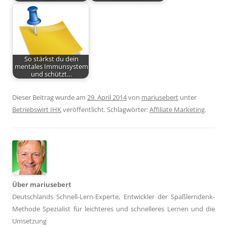
So stärkst du dein
mentales Immunsystem
und schützt…
Dieser Beitrag wurde am
29. April 2014
von
mariusebert
unter
Betriebswirt IHK
veröffentlicht. Schlagwörter:
Affiliate Marketing
.
Über mariusebert
Deutschlands Schnell-Lern-Experte, Entwickler der Spaßlerndenk-
Methode Spezialist für leichteres und schnelleres Lernen und die
Umsetzung