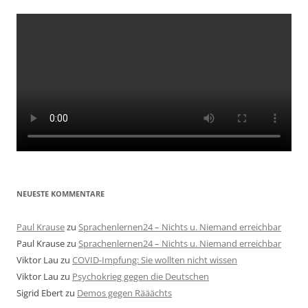
NEUESTE KOMMENTARE
Paul Krause
zu
Sprachenlernen24 – Nichts u. Niemand erreichbar
Paul Krause
zu
Sprachenlernen24 – Nichts u. Niemand erreichbar
Viktor Lau
zu
COVID-Impfung: Sie wollten nicht wissen
Viktor Lau
zu
Psychokrieg gegen die Deutschen
Sigrid Ebert
zu
Demos gegen Rääächts