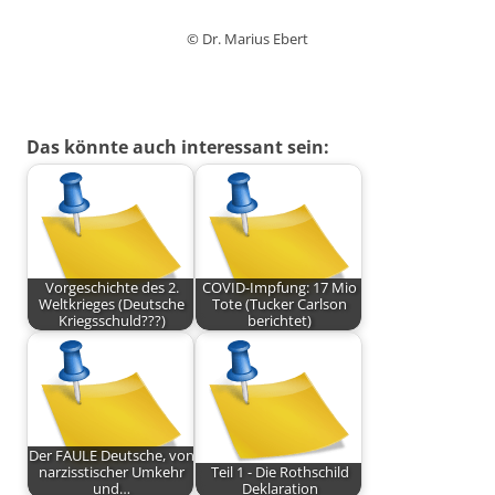
© Dr. Marius Ebert
Das könnte auch interessant sein:
Vorgeschichte des 2.
COVID-Impfung: 17 Mio
Weltkrieges (Deutsche
Tote (Tucker Carlson
Kriegsschuld???)
berichtet)
Der FAULE Deutsche, von
narzisstischer Umkehr
Teil 1 - Die Rothschild
und…
Deklaration