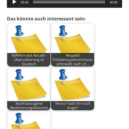
00:00
00:00
Player
Das könnte auch interessant sein:
MARKmobil Aktuell -
Respekt!
Übervölkerung ist
Polizeihauptkommissar
Quatsch
schmeißt nach 22…
Marktbezogene
Wovor habt ihr noch
Bestimmungsfaktoren
Angst?