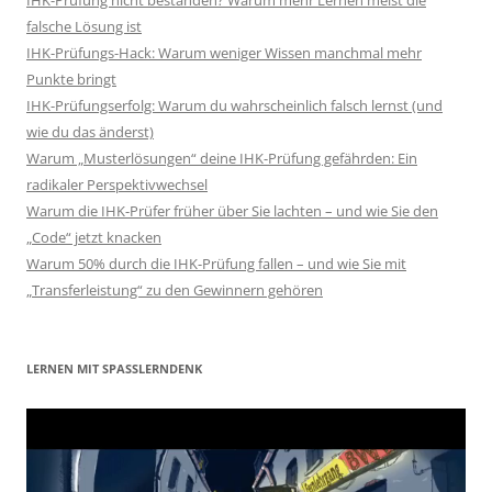
IHK-Prüfung nicht bestanden? Warum mehr Lernen meist die
falsche Lösung ist
IHK-Prüfungs-Hack: Warum weniger Wissen manchmal mehr
Punkte bringt
IHK-Prüfungserfolg: Warum du wahrscheinlich falsch lernst (und
wie du das änderst)
Warum „Musterlösungen“ deine IHK-Prüfung gefährden: Ein
radikaler Perspektivwechsel
Warum die IHK-Prüfer früher über Sie lachten – und wie Sie den
„Code“ jetzt knacken
Warum 50% durch die IHK-Prüfung fallen – und wie Sie mit
„Transferleistung“ zu den Gewinnern gehören
LERNEN MIT SPASSLERNDENK