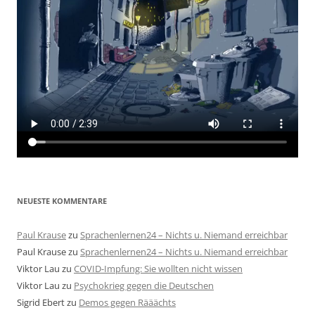
NEUESTE KOMMENTARE
Paul Krause
zu
Sprachenlernen24 – Nichts u. Niemand erreichbar
Paul Krause
zu
Sprachenlernen24 – Nichts u. Niemand erreichbar
Viktor Lau
zu
COVID-Impfung: Sie wollten nicht wissen
Viktor Lau
zu
Psychokrieg gegen die Deutschen
Sigrid Ebert
zu
Demos gegen Rääächts