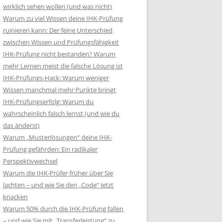
wirklich sehen wollen (und was nicht)
Warum zu viel Wissen deine IHK-Prüfung
ruinieren kann: Der feine Unterschied
zwischen Wissen und Prüfungsfähigkeit
IHK-Prüfung nicht bestanden? Warum
mehr Lernen meist die falsche Lösung ist
IHK-Prüfungs-Hack: Warum weniger
Wissen manchmal mehr Punkte bringt
IHK-Prüfungserfolg: Warum du
wahrscheinlich falsch lernst (und wie du
das änderst)
Warum „Musterlösungen“ deine IHK-
Prüfung gefährden: Ein radikaler
Perspektivwechsel
Warum die IHK-Prüfer früher über Sie
lachten – und wie Sie den „Code“ jetzt
knacken
Warum 50% durch die IHK-Prüfung fallen
– und wie Sie mit „Transferleistung“ zu