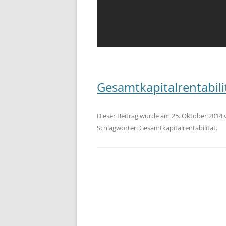
Gesamtkapitalrentabilita
Dieser Beitrag wurde am
25. Oktober 2014
Schlagwörter:
Gesamtkapitalrentabilität
.