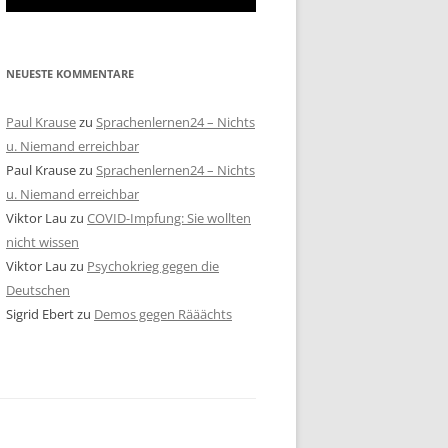
NEUESTE KOMMENTARE
Paul Krause
zu
Sprachenlernen24 – Nichts
u. Niemand erreichbar
Paul Krause
zu
Sprachenlernen24 – Nichts
u. Niemand erreichbar
Viktor Lau
zu
COVID-Impfung: Sie wollten
nicht wissen
Viktor Lau
zu
Psychokrieg gegen die
Deutschen
Sigrid Ebert
zu
Demos gegen Rääächts