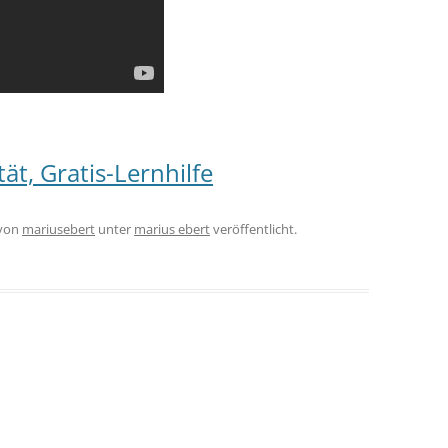
̈t, Gratis-Lernhilfe
von
mariusebert
unter
marius ebert
veröffentlicht.