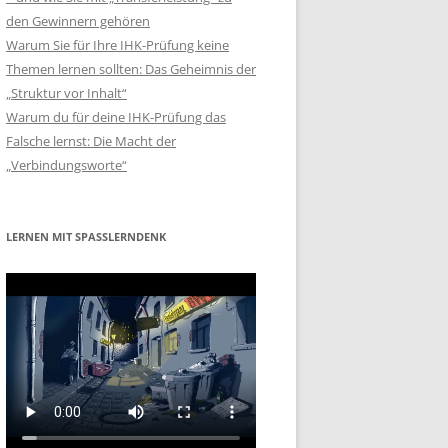
den Gewinnern gehören
Warum Sie für Ihre IHK-Prüfung keine
Themen lernen sollten: Das Geheimnis der
„Struktur vor Inhalt“
Warum du für deine IHK-Prüfung das
Falsche lernst: Die Macht der
„Verbindungsworte“
LERNEN MIT SPASSLERNDENK