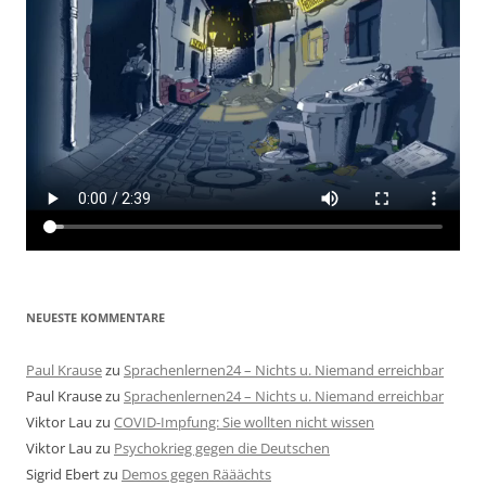
NEUESTE KOMMENTARE
Paul Krause
zu
Sprachenlernen24 – Nichts u. Niemand erreichbar
Paul Krause
zu
Sprachenlernen24 – Nichts u. Niemand erreichbar
Viktor Lau
zu
COVID-Impfung: Sie wollten nicht wissen
Viktor Lau
zu
Psychokrieg gegen die Deutschen
Sigrid Ebert
zu
Demos gegen Rääächts