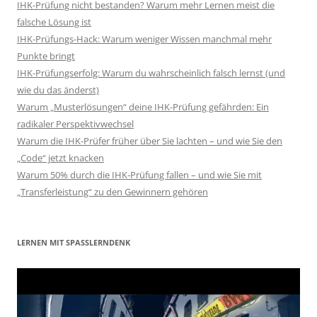
IHK-Prüfung nicht bestanden? Warum mehr Lernen meist die
falsche Lösung ist
IHK-Prüfungs-Hack: Warum weniger Wissen manchmal mehr
Punkte bringt
IHK-Prüfungserfolg: Warum du wahrscheinlich falsch lernst (und
wie du das änderst)
Warum „Musterlösungen“ deine IHK-Prüfung gefährden: Ein
radikaler Perspektivwechsel
Warum die IHK-Prüfer früher über Sie lachten – und wie Sie den
„Code“ jetzt knacken
Warum 50% durch die IHK-Prüfung fallen – und wie Sie mit
„Transferleistung“ zu den Gewinnern gehören
LERNEN MIT SPASSLERNDENK