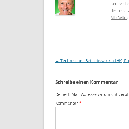
Deutschlan
die Umset
Alle Beitr
Beitragsnavigation
←
Technischer Betriebswirt/in IHK, Pr
Schreibe einen Kommentar
Deine E-Mail-Adresse wird nicht veröff
Kommentar
*