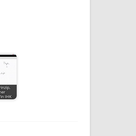
inzip,
her
/in IHK