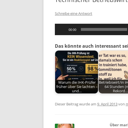
Schreibe eine Antwort
Audio-
00:00
Player
Das könnte auch interessant se
Warum die IHK-Prüfer
Betriebswirt/in i
früher über Sie lachten –
64 Stunden (
und…
Rekord…
Dieser Beitrag wurde am
9. April 2013
von
m
Über mar