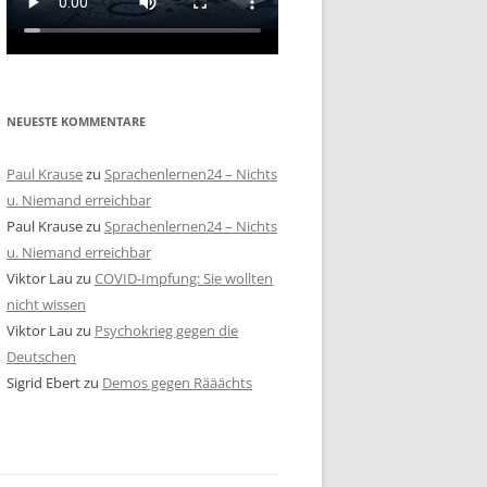
NEUESTE KOMMENTARE
Paul Krause
zu
Sprachenlernen24 – Nichts
u. Niemand erreichbar
Paul Krause
zu
Sprachenlernen24 – Nichts
u. Niemand erreichbar
Viktor Lau
zu
COVID-Impfung: Sie wollten
nicht wissen
Viktor Lau
zu
Psychokrieg gegen die
Deutschen
Sigrid Ebert
zu
Demos gegen Rääächts