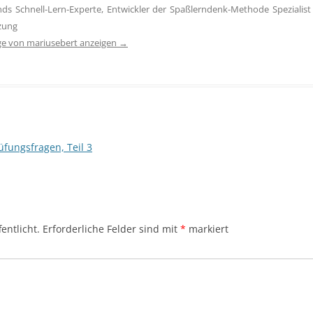
ds Schnell-Lern-Experte, Entwickler der Spaßlerndenk-Methode Spezialist 
zung
äge von mariusebert anzeigen
→
üfungsfragen, Teil 3
entlicht.
Erforderliche Felder sind mit
*
markiert