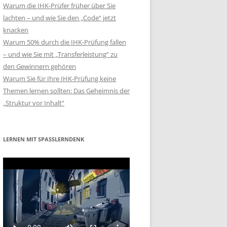
Warum die IHK-Prüfer früher über Sie
lachten – und wie Sie den „Code“ jetzt
knacken
Warum 50% durch die IHK-Prüfung fallen
– und wie Sie mit „Transferleistung“ zu
den Gewinnern gehören
Warum Sie für Ihre IHK-Prüfung keine
Themen lernen sollten: Das Geheimnis der
„Struktur vor Inhalt“
LERNEN MIT SPASSLERNDENK