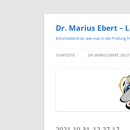
Zum
Inhalt
springen
Dr. Marius Ebert – L
Entscheidend ist, wie man in der Prüfung P
STARTSEITE
DR. MARIUS EBERT, DEU
2021-10-31_12-27-17