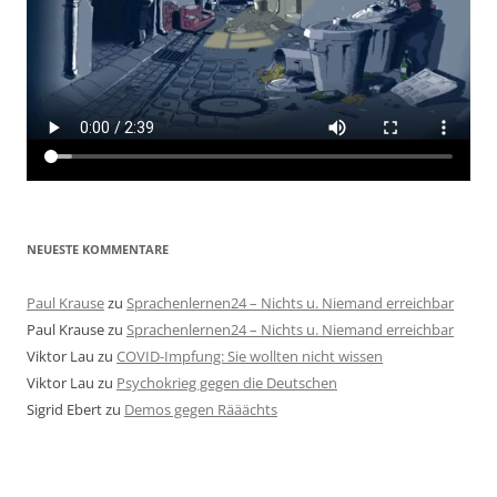
NEUESTE KOMMENTARE
Paul Krause
zu
Sprachenlernen24 – Nichts u. Niemand erreichbar
Paul Krause
zu
Sprachenlernen24 – Nichts u. Niemand erreichbar
Viktor Lau
zu
COVID-Impfung: Sie wollten nicht wissen
Viktor Lau
zu
Psychokrieg gegen die Deutschen
Sigrid Ebert
zu
Demos gegen Rääächts