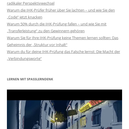
radikaler Perspektivwechsel
Warum die IHK-Prüfer früher über Sie lachten – und wie Sie den
„Code“ jetzt knacken
Warum 50% durch die IHK-Prüfung fallen – und wie Sie mit
„Transferleistung“ zu den Gewinnern gehören
Warum Sie für Ihre IHK-Prüfung keine Themen lernen sollten: Das
Geheimnis der „Struktur vor Inhalt“
Warum du für deine IHK-Prüfung das Falsche lernst: Die Macht der
„Verbindungsworte“
LERNEN MIT SPASSLERNDENK