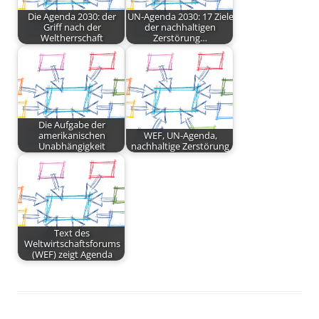
Die Agenda 2030: der
UN-Agenda 2030: 17 Ziele
Griff nach der
der nachhaltigen
Weltherrschaft
Zerstörung…
Die Aufgabe der
amerikanischen
WEF, UN-Agenda,
Unabhängigkeit
nachhaltige Zerstörung
Text des
Weltwirtschaftsforums
(WEF) zeigt Agenda