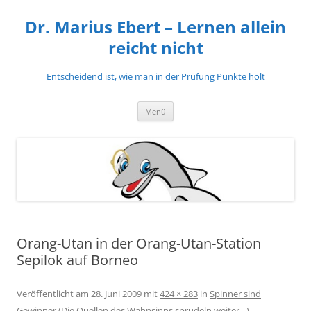
Zum
Inhalt
Dr. Marius Ebert – Lernen allein
springen
reicht nicht
Entscheidend ist, wie man in der Prüfung Punkte holt
Menü
Orang-Utan in der Orang-Utan-Station
Sepilok auf Borneo
Veröffentlicht am
28. Juni 2009
mit
424 × 283
in
Spinner sind
Gewinner (Die Quellen des Wahnsinns sprudeln weiter…)
.