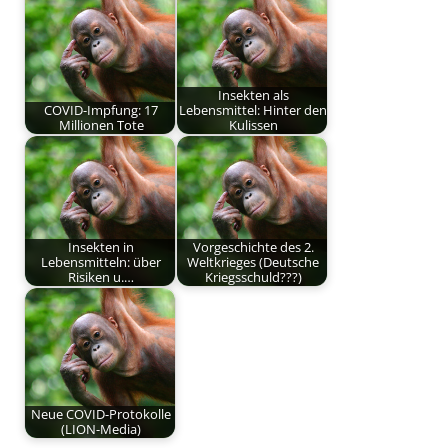
Insekten als
COVID-Impfung: 17
Lebensmittel: Hinter den
Millionen Tote
Kulissen
Insekten in
Vorgeschichte des 2.
Lebensmitteln: über
Weltkrieges (Deutsche
Risiken u.…
Kriegsschuld???)
Neue COVID-Protokolle
(LION-Media)