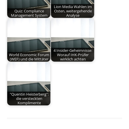
Lion Media Wahlen im
Quiz: Compliance
Osten, weitergehende
Management System
Analyse
4 Insider-Geheimnisse:
World Economic Forum
Worauf IHK-Prüfer
(WEF) und die Mittäter
wirklich achten
"Quentin Heisterberg":
die versteckten
Komplimente