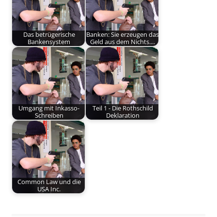
Das betrügerische
Banken: Sie erzeugen das
Bankensystem
Geld aus dem Nichts....
Umgang mit Inkasso-
Teil 1 - Die Rothschild
Schreiben
Deklaration
Common Law und die
USA Inc.