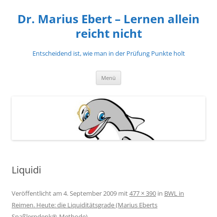
Zum
Inhalt
Dr. Marius Ebert – Lernen allein
springen
reicht nicht
Entscheidend ist, wie man in der Prüfung Punkte holt
Menü
Liquidi
Veröffentlicht am
4. September 2009
mit
477 × 390
in
BWL in
Reimen. Heute: die Liquiditätsgrade (Marius Eberts
Spaßlerndenk®-Methode)
.