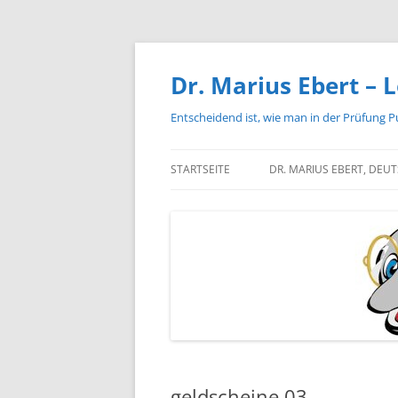
Zum
Inhalt
springen
Dr. Marius Ebert – L
Entscheidend ist, wie man in der Prüfung P
STARTSEITE
DR. MARIUS EBERT, DEU
geldscheine 03