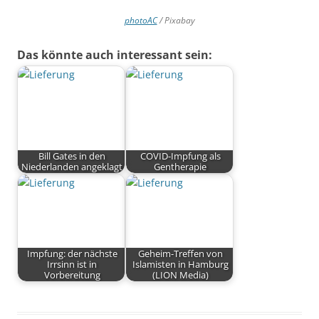
photoAC
/ Pixabay
Das könnte auch interessant sein:
Bill Gates in den
COVID-Impfung als
Niederlanden angeklagt
Gentherapie
Impfung: der nächste
Geheim-Treffen von
Irrsinn ist in
Islamisten in Hamburg
Vorbereitung
(LION Media)