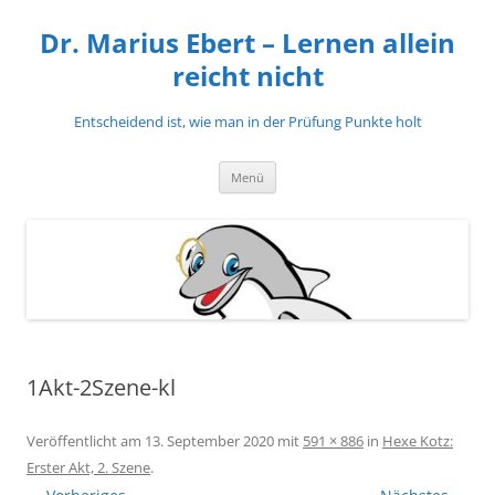
Zum
Inhalt
Dr. Marius Ebert – Lernen allein
springen
reicht nicht
Entscheidend ist, wie man in der Prüfung Punkte holt
Menü
1Akt-2Szene-kl
Veröffentlicht am
13. September 2020
mit
591 × 886
in
Hexe Kotz:
Erster Akt, 2. Szene
.