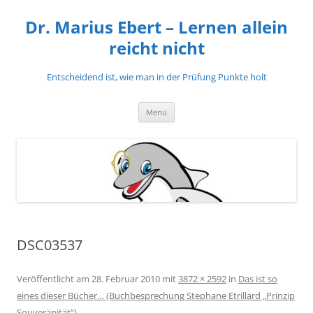
Zum
Inhalt
Dr. Marius Ebert – Lernen allein
springen
reicht nicht
Entscheidend ist, wie man in der Prüfung Punkte holt
Menü
DSC03537
Veröffentlicht am
28. Februar 2010
mit
3872 × 2592
in
Das ist so
eines dieser Bücher… (Buchbesprechung Stephane Etrillard „Prinzip
Souveränität“)
.