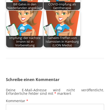
Bill Gates in den
COVID-Impfung als
Niederlanden angeklagt
Gentherapie
Impfung: der nächste
Geheim-Treffen von
Irrsinn ist in
Islamisten in Hamburg
Vorbereitung
(LION Media)
Schreibe einen Kommentar
Deine E-Mail-Adresse wird nicht veröffentlicht.
Erforderliche Felder sind mit
*
markiert
Kommentar
*