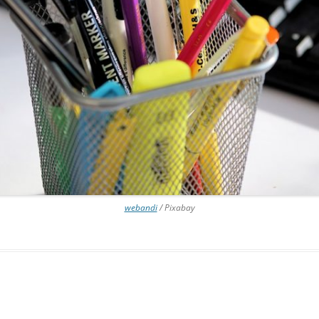
webandi
/ Pixabay