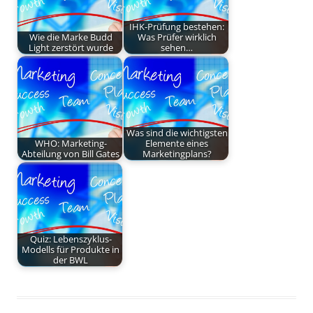
IHK-Prüfung bestehen:
Wie die Marke Budd
Was Prüfer wirklich
Light zerstört wurde
sehen…
Was sind die wichtigsten
WHO: Marketing-
Elemente eines
Abteilung von Bill Gates
Marketingplans?
Quiz: Lebenszyklus-
Modells für Produkte in
der BWL