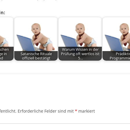
in:
schen
Warum Wissen in der
ge in
Satanische Rituale
Prüfung oft wertlos ist:
Prädikti
nd
offiziell bestätigt
5…
Programmi
entlicht.
Erforderliche Felder sind mit
*
markiert