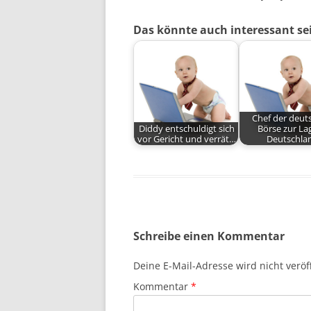
Das könnte auch interessant se
Chef der deut
Diddy entschuldigt sich
Börse zur La
vor Gericht und verrät…
Deutschla
Schreibe einen Kommentar
Deine E-Mail-Adresse wird nicht veröff
Kommentar
*