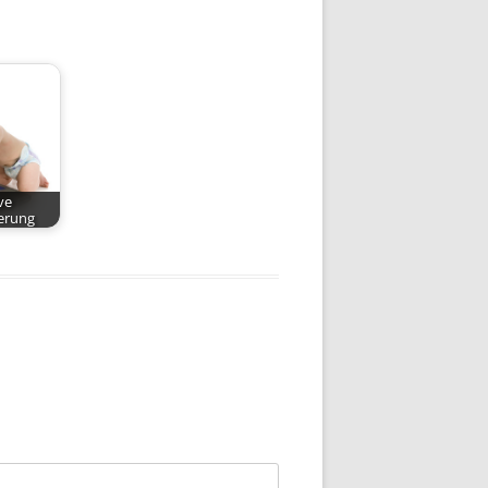
ve
erung