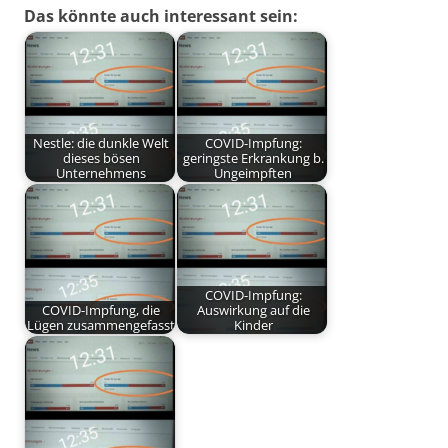
Das könnte auch interessant sein:
Nestle: die dunkle Welt
COVID-Impfung:
dieses bösen
geringste Erkrankung b.
Unternehmens
Ungeimpften
COVID-Impfung:
COVID-Impfung, die
Auswirkung auf die
Lügen zusammengefasst
Kinder