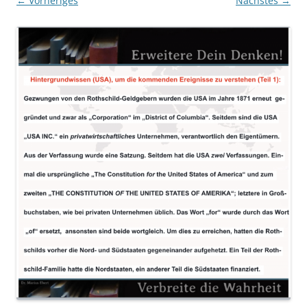
← Vorheriges
Nächstes →