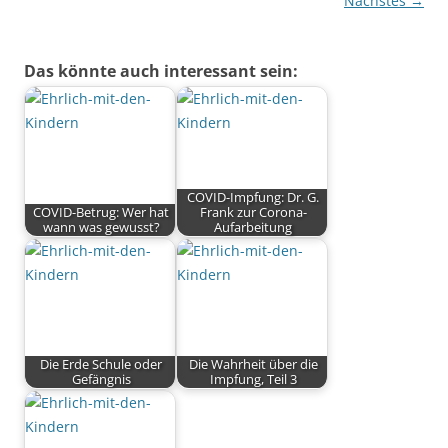
Nächstes →
Das könnte auch interessant sein:
COVID-Impfung: Dr. G.
COVID-Betrug: Wer hat
Frank zur Corona-
wann was gewusst?
Aufarbeitung
Die Erde Schule oder
Die Wahrheit über die
Gefängnis
Impfung, Teil 3