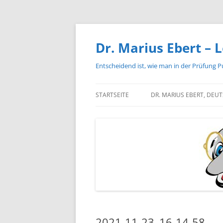
Zum
Inhalt
springen
Dr. Marius Ebert – L
Entscheidend ist, wie man in der Prüfung P
STARTSEITE
DR. MARIUS EBERT, DEU
2021-11-23_16-14-58