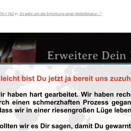
70 × 762
in
„Es geht um die Errichtung einer Weltdiktatur…“
.