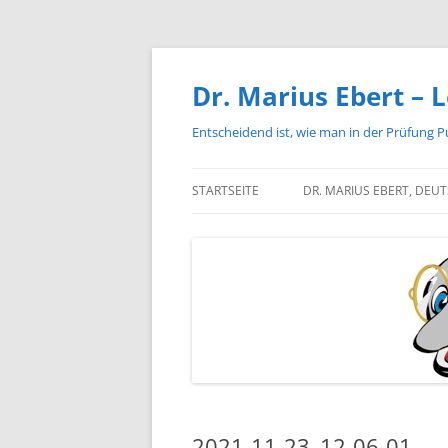
Zum
Inhalt
springen
Dr. Marius Ebert – L
Entscheidend ist, wie man in der Prüfung P
STARTSEITE
DR. MARIUS EBERT, DEU
2021-11-23_12-06-01