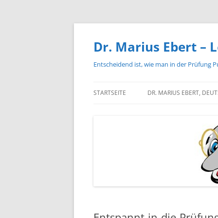
Zum
Inhalt
springen
Dr. Marius Ebert – L
Entscheidend ist, wie man in der Prüfung P
STARTSEITE
DR. MARIUS EBERT, DEU
Entspannt-in-die-Prüfun