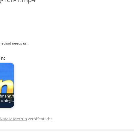
method needs url.
in:
ufmann/f
achings,
Natalia Merzun
veröffentlicht.