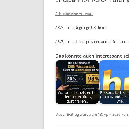
Schreibe eine Antwort
ARVE
error: Ungültige URL
in
url
ARVE
error: detect_provider_and_id_from_url 
Das könnte auch interessant se
Warum die meisten bei
Personalfachka
der IHK-Prüfung
rau IHK, Videoco
durchfallen…
wie…
Dieser Beitrag wurde am
13. April 2020
von