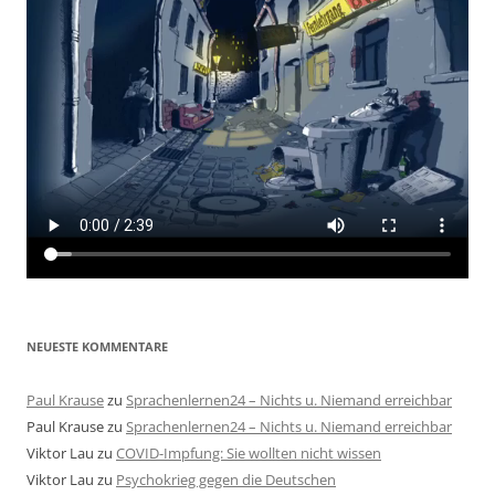
NEUESTE KOMMENTARE
Paul Krause
zu
Sprachenlernen24 – Nichts u. Niemand erreichbar
Paul Krause
zu
Sprachenlernen24 – Nichts u. Niemand erreichbar
Viktor Lau
zu
COVID-Impfung: Sie wollten nicht wissen
Viktor Lau
zu
Psychokrieg gegen die Deutschen