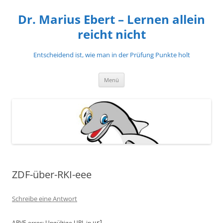
Zum
Inhalt
Dr. Marius Ebert – Lernen allein
springen
reicht nicht
Entscheidend ist, wie man in der Prüfung Punkte holt
Menü
ZDF-über-RKI-eee
Schreibe eine Antwort
ARVE
error: Ungültige URL
in