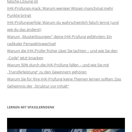
falsche Lösung ist
IHK-Prüfungs-Hack: Warum weniger Wissen manchmal mehr
Punkte bringt
IHK-Prüfungserfolg: Warum du wahrscheinlich falsch lernst (und
wie du das änderst)
Warum „Musterlösungen“ deine IHK-Prüfung gefährden: Ein
radikaler Perspektivwechsel
Warum die IHK-Prüfer früher über Sie lachten – und wie Sie den
„Code“ jetzt knacken
Warum 50% durch die IHK-Prüfung fallen – und wie Sie mit
„Transferleistung“ zu den Gewinnern gehören
Warum Sie für Ihre IHK-Prüfung keine Themen lernen sollten: Das
Geheimnis der „Struktur vor Inhalt“
LERNEN MIT SPASSLERNDENK