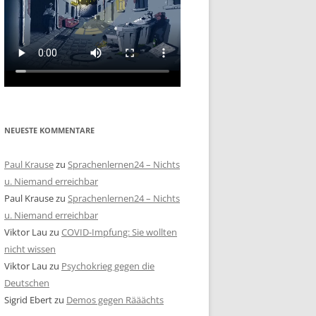
NEUESTE KOMMENTARE
Paul Krause
zu
Sprachenlernen24 – Nichts
u. Niemand erreichbar
Paul Krause
zu
Sprachenlernen24 – Nichts
u. Niemand erreichbar
Viktor Lau
zu
COVID-Impfung: Sie wollten
nicht wissen
Viktor Lau
zu
Psychokrieg gegen die
Deutschen
Sigrid Ebert
zu
Demos gegen Rääächts