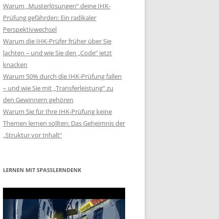
Warum „Musterlösungen“ deine IHK-
Prüfung gefährden: Ein radikaler
Perspektivwechsel
Warum die IHK-Prüfer früher über Sie
lachten – und wie Sie den „Code“ jetzt
knacken
Warum 50% durch die IHK-Prüfung fallen
– und wie Sie mit „Transferleistung“ zu
den Gewinnern gehören
Warum Sie für Ihre IHK-Prüfung keine
Themen lernen sollten: Das Geheimnis der
„Struktur vor Inhalt“
LERNEN MIT SPASSLERNDENK