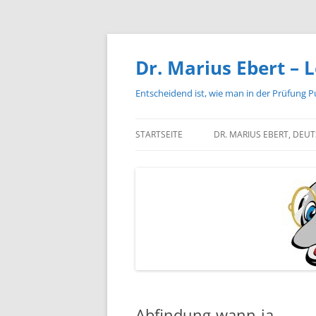
Zum
Inhalt
springen
Dr. Marius Ebert – L
Entscheidend ist, wie man in der Prüfung P
STARTSEITE
DR. MARIUS EBERT, DEU
Abfindung-wann-ja