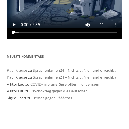
NEUESTE KOMMENTARE
Paul Krause
zu
Sprachenlernen24 – Nichts u. Niemand erreichbar
Paul Krause
zu
Sprachenlernen24 – Nichts u. Niemand erreichbar
Viktor Lau
zu
COVID-Impfung: Sie wollten nicht wissen
Viktor Lau
zu
Psychokrieg gegen die Deutschen
Sigrid Ebert
zu
Demos gegen Rääächts