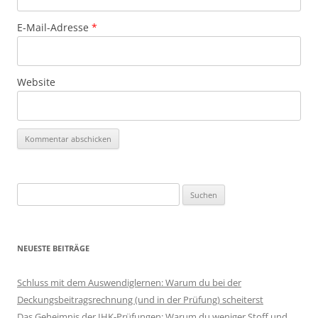
E-Mail-Adresse
*
Website
Suchen
nach:
NEUESTE BEITRÄGE
Schluss mit dem Auswendiglernen: Warum du bei der
Deckungsbeitragsrechnung (und in der Prüfung) scheiterst
Das Geheimnis der IHK-Prüfungen: Warum du weniger Stoff und