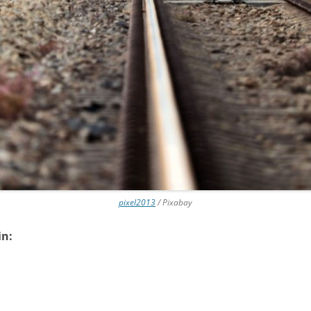
pixel2013
/ Pixabay
in: